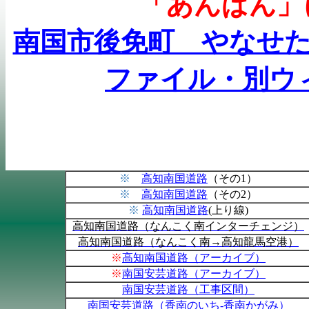
「あんぱん」
南国市後免町 やなせた
ファイル・別ウ
※
高知南国道路
（その
1
）
※
高知南国道路
（その
2
）
※
高知南国道路
(
上り線
)
高知南国道路（なんこく南インターチェンジ）
高知南国道路（なんこく南→高知龍馬空港）
※
高知南国道路
（アーカイブ）
※
南国安芸道路（アーカイブ）
南国安芸道路（工事区間）
南国安芸道路（香南のいち-
香南かがみ）