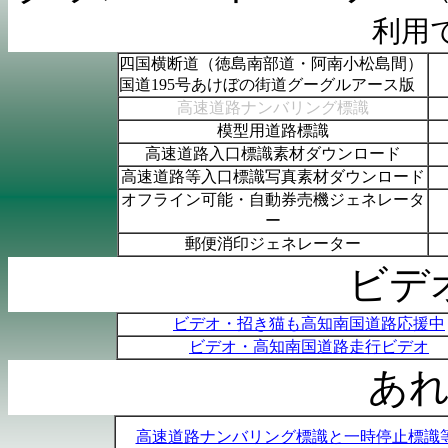
利用
四国横断道（徳島南部道・阿南小松島間）
国道
195
号あけぼの街道グーグルアース版
高速道路ナンバリング標識
模型用道路標識
高速道路入口標識素材ダウンロード
高速道路等入口標識写真素材ダウンロード
オフライン可能・自動券売機ジェネレータ
ー
郵便消印ジェネレーター
ビデ
ビデオ・招き猫も高知南国道路応援中
ビデオ・高知南国道路走行ビデオ
あ
高速道路ナンバリング標識と一時停止標識