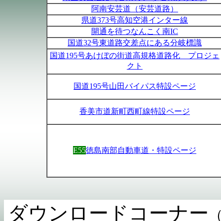
阿南安芸道（安芸道路）
県道373
号高知空港インター線
開通を待つなんこく南IC
国道32
号東道路交差点にある分岐標識
国道195
号あけぼの街道高規格道路化 プロジェ
クト
国道195
号山田バイパス特設ページ
香美市道新町西町線特設ページ
E55
徳島南部自動車道・特設ページ
ダウンロードコーナー