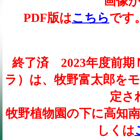
画像
PDF
版は
こちら
です
終了済
2023
年度前期
ラ）は、牧野富太郎を
定さ
牧野植物園の下に高知
しくは