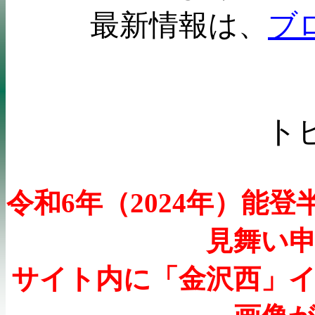
最新情報は、
ブ
ト
令和
6
年（
2024
年）能登
見舞い
サイト内に「金沢西」