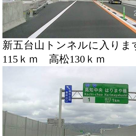
新五台山トンネルに入りま
115
ｋｍ 高松
130
ｋｍ