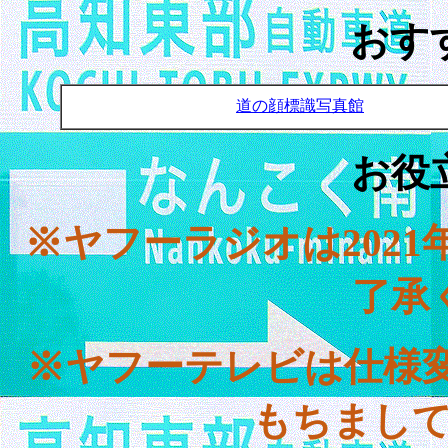
おす
道の顔標識写真館
お役
※ヤフーラジオは
2021
了承
※ヤフーテレビは仕様
もちまし