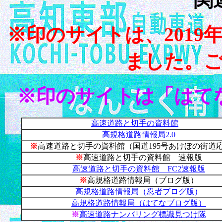
※印のサイトは、
2019
ました。
※印のサイトは「はて
高速道路と切手の資料館
高規格道路
情報局2.0
※
高速道路と切手の資料館（国道
195
号あけぼの街道
※
高速道路と切手の資料館 速報版
高速道路と切手の資料館
FC2
速報版
※
高規格道路情報局（ブログ版）
高規格道路情報局（忍者ブログ版）
高規格道路情報局（はてなブログ版）
※
高速道路ナンバリング標識見つけ隊