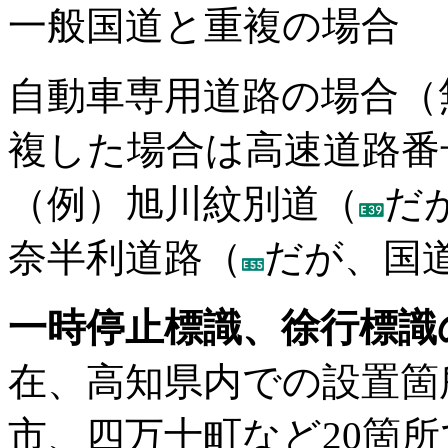
一般国道と重複の場合
自動車専用道路の場合（
複した場合は高速道路番
（例）旭川紋別道（
だ
奈半利道路（
だが、国
一時停止標識、徐行標識
在、高知県内での設置箇
市、四万十町など
20
箇所