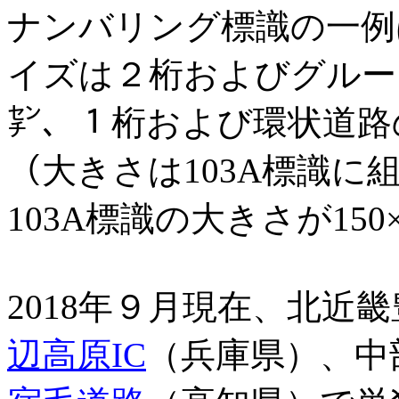
ナンバリング標識の一例
イズは２桁およびグルー
㌢、１桁および環状道路
（大きさは
103A
標識に
103A
標識の大きさが
150
2018
年９月現在、北近畿
辺高原IC
（兵庫県）、中