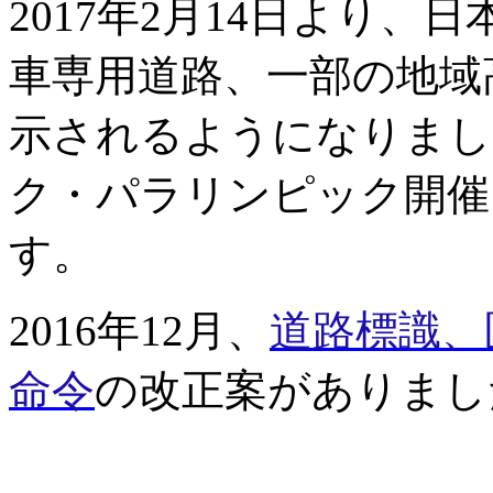
2017
年
2
月
14
日より、日
車専用道路、一部の地域
示されるようになりまし
ク・パラリンピック開催
す。
2016
年
12
月、
道路標識、
命令
の改正案がありまし