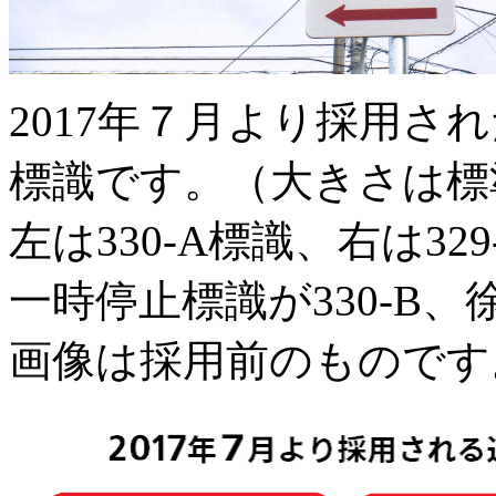
2017
年７月より採用され
標識です。（大きさは標
左は
330-A
標識、右は
329
一時停止標識が
330-B
、
画像は採用前のものです