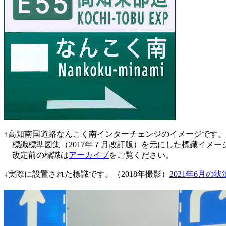
↑高知南国道路なんこく南インターチェンジのイメージです。
標識標準図集（
2017
年７月改訂版）を元にした標識イメー
改定前の標識は
アーカイブ
をご覧ください。
↓実際に設置された標識です。（
2018
年撮影）
2021
年6
月の状