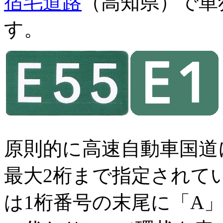
宿毛道路
（高知県）で単
す。
原則的に高速自動車国道
最大
2
桁まで指定されて
は
1
桁番号の末尾に「
A