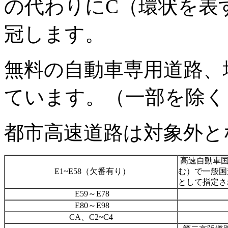
の代わりに
C
（環状を表
冠します。
無料の自動車専用道路、
ています。（一部を除く
都市高速道路は対象外と
高速自動車
E1~E58
（欠番有り）
む）で一般国
として指定さ
E59
～
E78
E80
～
E98
CA
、
C2~C4