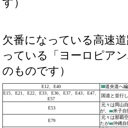
す）
欠番になっている高速道
っている「ヨーロピアン
のものです）
E12
、
E40
道央道へ編
E15
、
E21
、
E22
、
E33
、
E36
、
E37
、
E43
、
E47
、
国道と並行
E57
元々は岡山
E53
が、
米子自
元々は那覇
E79
たが
沖縄自