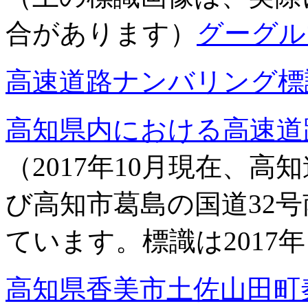
合があります）
グーグル
高速道路ナンバリング標
高知県内における高速道
（
2017
年
10
月現在、高知
び高知市葛島の国道
32
号
ています。標識は
2017
年
高知県香美市土佐山田町