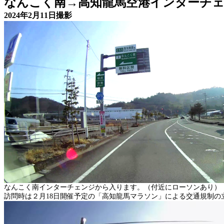
なんこく南→高知龍馬空港インターチ
2024
年
2
月
11
日撮影
なんこく南インターチェンジから入ります。（付近にローソンあり）
訪問時は２月
18
日開催予定の「高知龍馬マラソン」による交通規制の