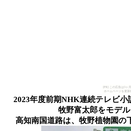
[PR] この広告は
ホームページを更新
2023
年度前期
NHK
連続テレビ小
牧野富太郎をモデ
高知南国道路は、牧野植物園の