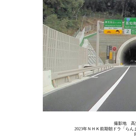
撮影地 
2023
年ＮＨＫ前期朝ドラ「らん