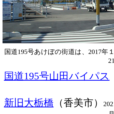
国道
195
号あけぼの街道は、
2017
年
2
国道195
号山田バイパス
新旧大栃橋
（香美市）
202