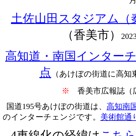
土佐山田スタジアム（
（香美市）
202
高知道・南国インター
点
（あけぼの街道に高知
※
香美市広報誌（
国道
195
号あけぼの街道は、
高知南
のインターチェンジです。
美術館通
4
車線化の経緯は
こち