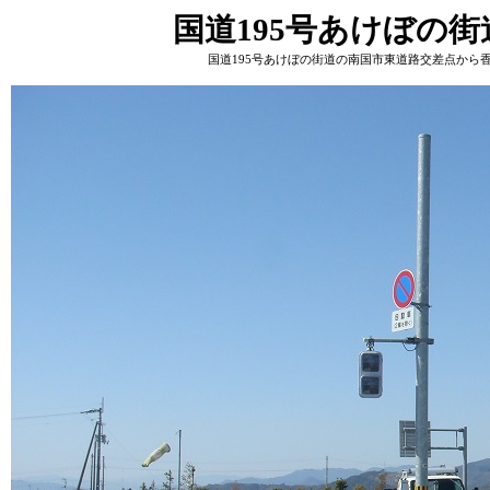
国道
195
号あけぼの街
国道
195
号あけぼの街道の南国市東道路交差点から